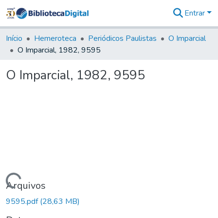
Entrar
Comunidades
&
Início
Hemeroteca
Periódicos Paulistas
O Imparcial
Coleções
O Imparcial, 1982, 9595
Tudo na
Biblioteca
O Imparcial, 1982, 9595
Digital
Estatísticas
Carregando...
Arquivos
9595.pdf
(28,63 MB)