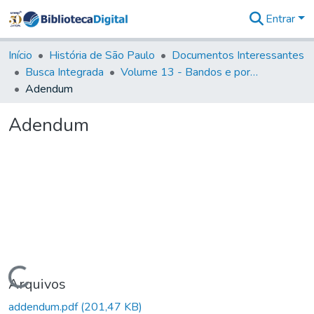
Entrar
Comunidades
&
Início
História de São Paulo
Documentos Interessantes
Coleções
Busca Integrada
Volume 13 - Bandos e portarias de Rodrigo Cesar de Menezes
Tudo na
Adendum
Biblioteca
Digital
Adendum
Estatísticas
Carregando...
Arquivos
addendum.pdf
(201,47 KB)