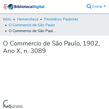
Entrar
Comunidades
&
Início
Hemeroteca
Periódicos Paulistas
Coleções
O Commercio de São Paulo
Tudo na
O Commercio de São Paulo, 1902, Ano X, n. 3089
Biblioteca
Digital
O Commercio de São Paulo, 1902,
Estatísticas
Ano X, n. 3089
Carregando...
Arquivos