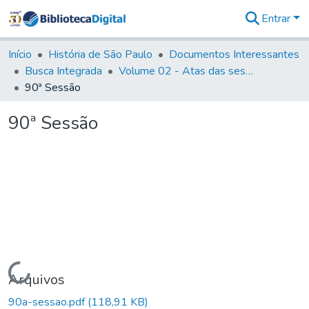
Entrar
Comunidades
&
Início
História de São Paulo
Documentos Interessantes
Coleções
Busca Integrada
Volume 02 - Atas das sessões do Governo Provisório de São Paulo (1821- 22)
Tudo na
90ª Sessão
Biblioteca
Digital
90ª Sessão
Estatísticas
Carregando...
Arquivos
90a-sessao.pdf
(118,91 KB)