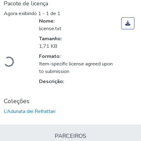
Pacote de licença
Agora exibindo
1 - 1 de 1
Nome:
license.txt
Tamanho:
Carregando...
1,71 KB
Formato:
Item-specific license agreed upon
to submission
Descrição:
Coleções
L’Adunata dei Refrattari
PARCEIROS