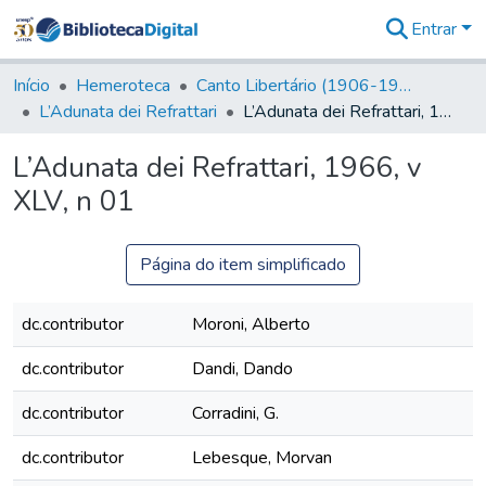
Entrar
Comunidades
&
Início
Hemeroteca
Canto Libertário (1906-1995)
Coleções
L’Adunata dei Refrattari
L’Adunata dei Refrattari, 1966, v XLV, n 01
Tudo na
Biblioteca
L’Adunata dei Refrattari, 1966, v
Digital
XLV, n 01
Estatísticas
Página do item simplificado
dc.contributor
Moroni, Alberto
dc.contributor
Dandi, Dando
dc.contributor
Corradini, G.
dc.contributor
Lebesque, Morvan