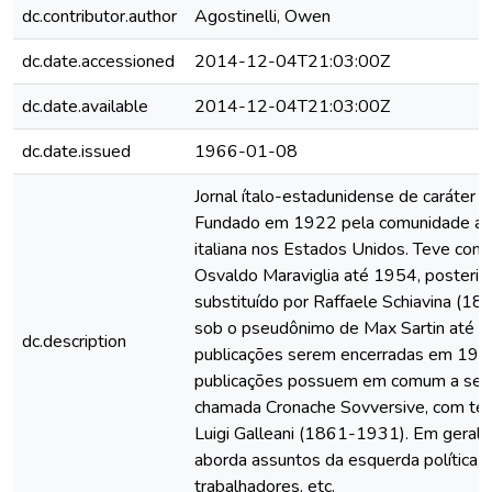
dc.contributor.author
Agostinelli, Owen
dc.date.accessioned
2014-12-04T21:03:00Z
dc.date.available
2014-12-04T21:03:00Z
dc.date.issued
1966-01-08
Jornal ítalo-estadunidense de caráter a
Fundado em 1922 pela comunidade an
italiana nos Estados Unidos. Teve como
Osvaldo Maraviglia até 1954, posteri
substituído por Raffaele Schiavina (1
sob o pseudônimo de Max Sartin até a
dc.description
publicações serem encerradas em 197
publicações possuem em comum a seç
chamada Cronache Sovversive, com te
Luigi Galleani (1861-1931). Em geral, 
aborda assuntos da esquerda política, 
trabalhadores, etc.