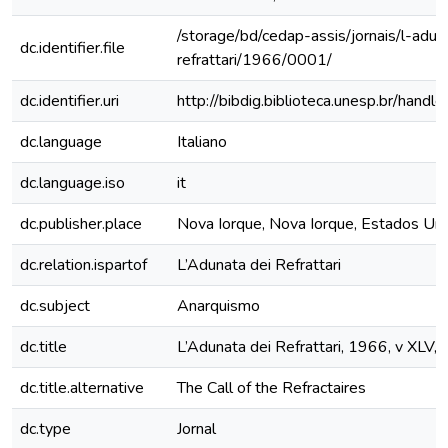
/storage/bd/cedap-assis/jornais/l-adun
dc.identifier.file
refrattari/1966/0001/
dc.identifier.uri
http://bibdig.biblioteca.unesp.br/hand
dc.language
Italiano
dc.language.iso
it
dc.publisher.place
Nova Iorque, Nova Iorque, Estados Un
dc.relation.ispartof
L’Adunata dei Refrattari
dc.subject
Anarquismo
dc.title
L’Adunata dei Refrattari, 1966, v XLV, 
dc.title.alternative
The Call of the Refractaires
dc.type
Jornal