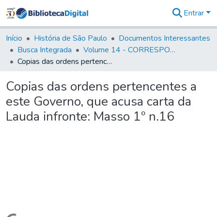
Entrar
Comunidades
&
Início
História de São Paulo
Documentos Interessantes
Coleções
Busca Integrada
Volume 14 - CORRESPONDENCIAS DIVERSAS
Tudo na
Copias das ordens pertencentes a este Governo, que acusa carta da Lauda infronte: Masso 1º n.16
Biblioteca
Digital
Copias das ordens pertencentes a
Estatísticas
este Governo, que acusa carta da
Lauda infronte: Masso 1º n.16