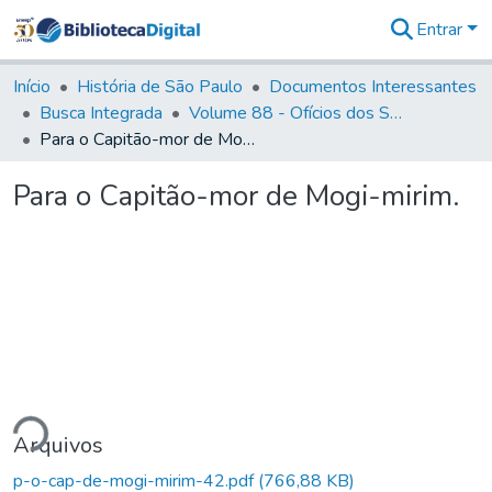
Entrar
Comunidades
&
Início
História de São Paulo
Documentos Interessantes
Coleções
Busca Integrada
Volume 88 - Ofícios dos Senhores Governadores Interinos da Capitania de São Paulo (1817- 1819)
Tudo na
Para o Capitão-mor de Mogi-mirim.
Biblioteca
Digital
Para o Capitão-mor de Mogi-mirim.
Estatísticas
ndo...
Arquivos
p-o-cap-de-mogi-mirim-42.pdf
(766,88 KB)