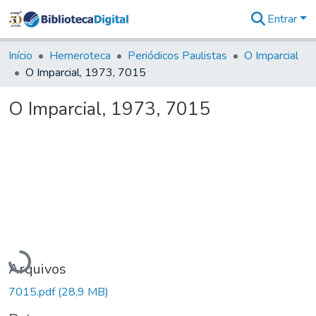
Entrar
Comunidades
&
Início
Hemeroteca
Periódicos Paulistas
O Imparcial
Coleções
O Imparcial, 1973, 7015
Tudo na
Biblioteca
O Imparcial, 1973, 7015
Digital
Estatísticas
Carregando...
Arquivos
7015.pdf
(28,9 MB)