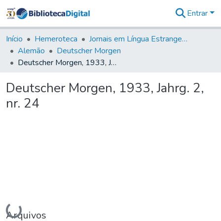
Entrar
Comunidades
&
Início
Hemeroteca
Jornais em Língua Estrangeira
Coleções
Alemão
Deutscher Morgen
Tudo na
Deutscher Morgen, 1933, Jahrg. 2, nr. 24
Biblioteca
Digital
Deutscher Morgen, 1933, Jahrg. 2,
Estatísticas
nr. 24
Carregando...
Arquivos