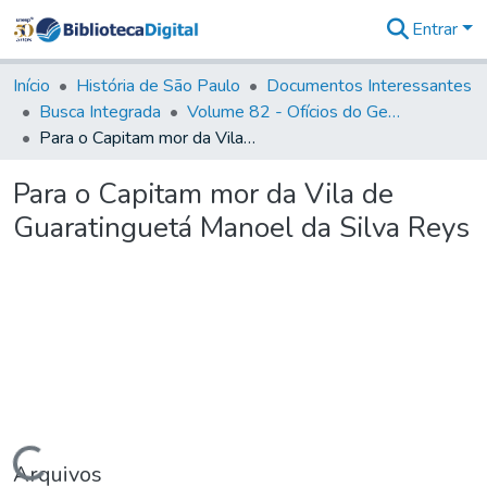
Entrar
Comunidades
&
Início
História de São Paulo
Documentos Interessantes
Coleções
Busca Integrada
Volume 82 - Ofícios do General Martim Lopes Lobo de Saldanha (Governador da Capitania): 1779- 1780
Tudo na
Para o Capitam mor da Vila de Guaratinguetá Manoel da Silva Reys
Biblioteca
Digital
Para o Capitam mor da Vila de
Estatísticas
Guaratinguetá Manoel da Silva Reys
Carregando...
Arquivos