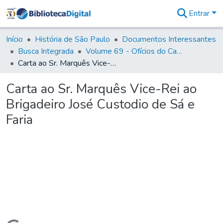
Entrar
Comunidades
&
Início
História de São Paulo
Documentos Interessantes
Coleções
Busca Integrada
Volume 69 - Ofícios do Capitão D. Luiz Antonio de Souza Botelho Mourão aos Vice-Reis e Ministros (1771-1772)
Tudo na
Carta ao Sr. Marquês Vice-Rei ao Brigadeiro José Custodio de Sá e Faria
Biblioteca
Digital
Carta ao Sr. Marquês Vice-Rei ao
Estatísticas
Brigadeiro José Custodio de Sá e
Faria