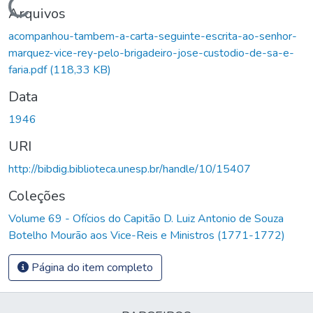
Carregando...
Arquivos
acompanhou-tambem-a-carta-seguinte-escrita-ao-senhor-
marquez-vice-rey-pelo-brigadeiro-jose-custodio-de-sa-e-
faria.pdf
(118,33 KB)
Data
1946
URI
http://bibdig.biblioteca.unesp.br/handle/10/15407
Coleções
Volume 69 - Ofícios do Capitão D. Luiz Antonio de Souza
Botelho Mourão aos Vice-Reis e Ministros (1771-1772)
Página do item completo