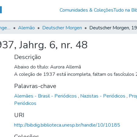
Comunidades & Coleções
Tudo na Bib
Jornais em Língua Estrangeira
Alemão
Deutscher Morgen
7, Jahrg. 6, nr. 48
Descrição
Abaixo do título: Aurora Allemã
A coleção de 1937 está incompleta, faltam os fascículos
Palavras-chave
Alemães - Brasil - Periódicos
,
Nazistas - Periódicos
,
Pro
Periódicos
URI
http://bibdig.biblioteca.unesp.br/handle/10/10185
Coleções