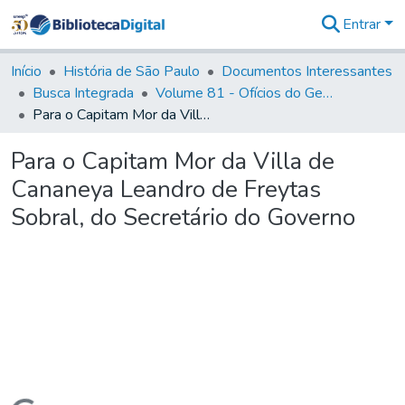
Entrar
Comunidades
&
Início
História de São Paulo
Documentos Interessantes
Coleções
Busca Integrada
Volume 81 - Ofícios do General Martim Lopes de Saldanha (Governador da Capitania)
Tudo na
Para o Capitam Mor da Villa de Cananeya Leandro de Freytas Sobral, do Secretário do Governo
Biblioteca
Digital
Para o Capitam Mor da Villa de
Estatísticas
Cananeya Leandro de Freytas
Sobral, do Secretário do Governo