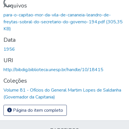
Carregando...
Arquivos
para-o-capitao-mor-da-vila-de-cananeia-leandro-de-
freytas-sobral-do-secretario-do-governo-194.pdf
(305,35
KB)
Data
1956
URI
http://bibdig.biblioteca.unesp.br/handle/10/18415
Coleções
Volume 81 - Ofícios do General Martim Lopes de Saldanha
(Governador da Capitania)
Página do item completo