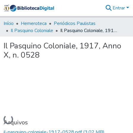
Entrar
Comunidades
&
Início
Hemeroteca
Periódicos Paulistas
Coleções
Il Pasquino Coloniale
Il Pasquino Coloniale, 1917, Anno X, n. 0528
Tudo na
Biblioteca
Il Pasquino Coloniale, 1917, Anno
Digital
X, n. 0528
Estatísticas
Carregando...
Arquivos
il-pasquino-coloniale-1917-0528.pdf
(3,02 MB)