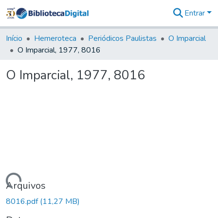
Entrar
Comunidades
&
Início
Hemeroteca
Periódicos Paulistas
O Imparcial
Coleções
O Imparcial, 1977, 8016
Tudo na
Biblioteca
O Imparcial, 1977, 8016
Digital
Estatísticas
Carregando...
Arquivos
8016.pdf
(11,27 MB)