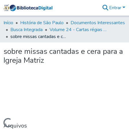
Entrar
Comunidades
&
Início
História de São Paulo
Documentos Interessantes
Coleções
Busca Integrada
Volume 24 - Cartas régias e provisões (1730- 1738)
Tudo na
sobre missas cantadas e cera para a Igreja Matriz
Biblioteca
Digital
sobre missas cantadas e cera para a
Estatísticas
Igreja Matriz
Carregando...
Arquivos