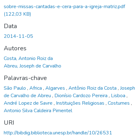
sobre-missas-cantadas-e-cera-para-a-igreja-matriz.pdf
(122,03 KB)
Data
2014-11-05
Autores
Costa, Antonio Roiz da
Abreu, Joseph de Carvalho
Palavras-chave
São Paulo
,
Africa
,
Algarves
,
Antônio Roiz da Costa
,
Joseph
de Carvalho de Abreu
,
Dionísio Cardozo Pereira
,
Lisboa
,
André Lopez de Savre
,
Instituições Religiosas
,
Costumes
,
Antonio Silva Caldeira Pimentel
URI
http://bibdig.biblioteca.unesp.br/handle/10/26531