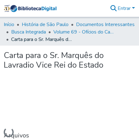
Entrar
Comunidades
&
Início
História de São Paulo
Documentos Interessantes
Coleções
Busca Integrada
Volume 69 - Ofícios do Capitão D. Luiz Antonio de Souza Botelho Mourão aos Vice-Reis e Ministros (1771-1772)
Tudo na
Carta para o Sr. Marquês do Lavradio Vice Rei do Estado
Biblioteca
Digital
Carta para o Sr. Marquês do
Estatísticas
Lavradio Vice Rei do Estado
Carregando...
Arquivos