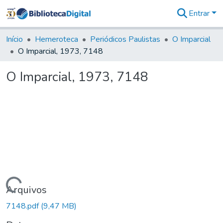
Entrar
Comunidades
&
Início
Hemeroteca
Periódicos Paulistas
O Imparcial
Coleções
O Imparcial, 1973, 7148
Tudo na
Biblioteca
O Imparcial, 1973, 7148
Digital
Estatísticas
Carregando...
Arquivos
7148.pdf
(9,47 MB)