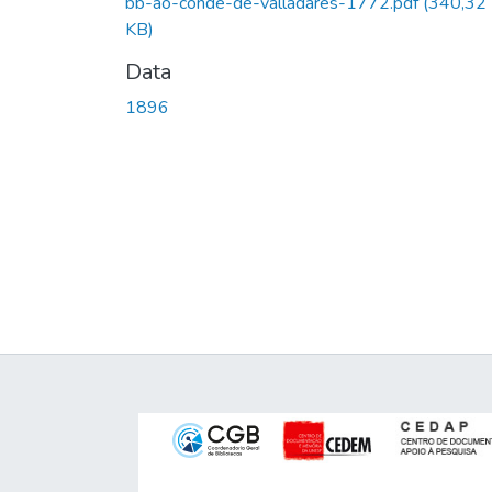
bb-ao-conde-de-valladares-1772.pdf
(340,32
KB)
Data
1896