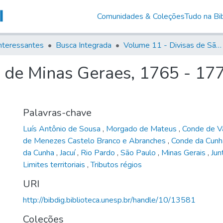
Comunidades & Coleções
Tudo na Bib
nteressantes
Busca Integrada
Volume 11 - Divisas de São Paulo e Minas Gerais
de Minas Geraes, 1765 - 177
Palavras-chave
Luís Antônio de Sousa
,
Morgado de Mateus
,
Conde de V
de Menezes Castelo Branco e Abranches
,
Conde da Cun
da Cunha
,
Jacuí
,
Rio Pardo
,
São Paulo
,
Minas Gerais
,
Jun
Limites territoriais
,
Tributos régios
URI
http://bibdig.biblioteca.unesp.br/handle/10/13581
Coleções