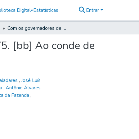
lioteca Digital
Estatísticas
Entrar
Com os governadores de Minas Geraes, 1765 - 1775. [bb] Ao conde de Valladares, 1772
5. [bb] Ao conde de
aladares
,
José Luís
ha
,
Antônio Álvares
ta da Fazenda
,