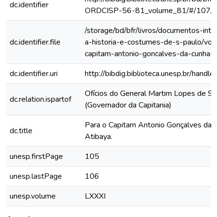
dc.identifier
ORDCISP-56-81_volume_81/#/107/
/storage/bd/bfr/livros/documentos-int
dc.identifier.file
a-historia-e-costumes-de-s-paulo/vol-
capitam-antonio-goncalves-da-cunha-d
dc.identifier.uri
http://bibdig.biblioteca.unesp.br/hand
Ofícios do General Martim Lopes de Sa
dc.relation.ispartof
(Governador da Capitania)
Para o Capitam Antonio Gonçalves da C
dc.title
Atibaya.
unesp.firstPage
105
unesp.lastPage
106
unesp.volume
LXXXI