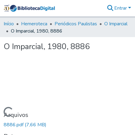
Entrar
Comunidades
&
Início
Hemeroteca
Periódicos Paulistas
O Imparcial
Coleções
O Imparcial, 1980, 8886
Tudo na
Biblioteca
O Imparcial, 1980, 8886
Digital
Estatísticas
Carregando...
Arquivos
8886.pdf
(7,66 MB)