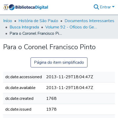
Entrar
Comunidades
&
Início
História de São Paulo
Documentos Interessantes
Coleções
Busca Integrada
Volume 92 - Ofícios do General D. Luiz aos diversos funcionários da Capitania (1768- 1772)
Tudo na
Para o Coronel Francisco Pinto
Biblioteca
Digital
Para o Coronel Francisco Pinto
Estatísticas
Página do item simplificado
dc.date.accessioned
2013-11-29T18:04:47Z
dc.date.available
2013-11-29T18:04:47Z
dc.date.created
1768
dc.date.issued
1978