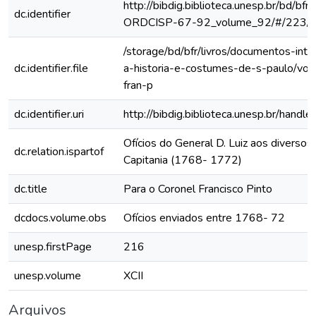
http://bibdig.biblioteca.unesp.br/bd/bf
dc.identifier
ORDCISP-67-92_volume_92/#/223/
/storage/bd/bfr/livros/documentos-int
dc.identifier.file
a-historia-e-costumes-de-s-paulo/vol
fran-p
dc.identifier.uri
http://bibdig.biblioteca.unesp.br/hand
Ofícios do General D. Luiz aos diversos 
dc.relation.ispartof
Capitania (1768- 1772)
dc.title
Para o Coronel Francisco Pinto
dcdocs.volume.obs
Ofícios enviados entre 1768- 72
unesp.firstPage
216
unesp.volume
XCII
Arquivos