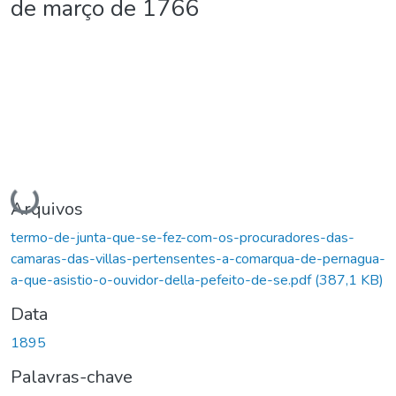
de março de 1766
Carregando...
Arquivos
termo-de-junta-que-se-fez-com-os-procuradores-das-
camaras-das-villas-pertensentes-a-comarqua-de-pernagua-
a-que-asistio-o-ouvidor-della-pefeito-de-se.pdf
(387,1 KB)
Data
1895
Palavras-chave