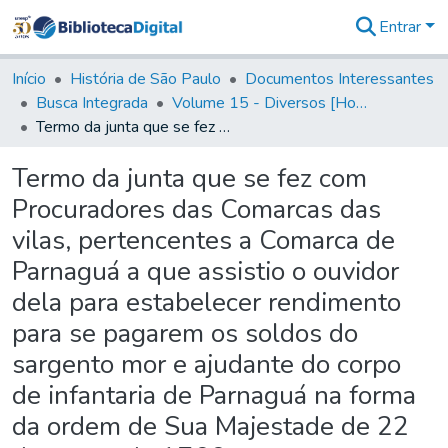
Entrar
Comunidades
&
Início
História de São Paulo
Documentos Interessantes
Coleções
Busca Integrada
Volume 15 - Diversos [Homenagens, termos e elevação de vila]
Tudo na
Termo da junta que se fez com Procuradores das Comarcas das vilas, pertencentes a Comarca de Parnaguá a que assistio o ouvidor dela para estabelecer rendimento para se pagarem os soldos do sargento mor e ajudante do corpo de infantaria de Parnaguá na forma da ordem de Sua Majestade de 22 de março de 1766
Biblioteca
Digital
Termo da junta que se fez com
Estatísticas
Procuradores das Comarcas das
vilas, pertencentes a Comarca de
Parnaguá a que assistio o ouvidor
dela para estabelecer rendimento
para se pagarem os soldos do
sargento mor e ajudante do corpo
de infantaria de Parnaguá na forma
da ordem de Sua Majestade de 22