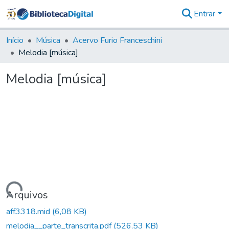
Entrar
Comunidades
&
Início
Música
Acervo Furio Franceschini
Coleções
Melodia [música]
Tudo na
Biblioteca
Melodia [música]
Digital
Estatísticas
Carregando...
Arquivos
aff3318.mid
(6,08 KB)
melodia__parte_transcrita.pdf
(526,53 KB)