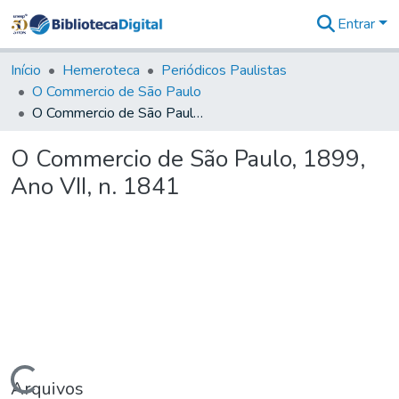
Entrar
Comunidades
&
Início
Hemeroteca
Periódicos Paulistas
Coleções
O Commercio de São Paulo
Tudo na
O Commercio de São Paulo, 1899, Ano VII, n. 1841
Biblioteca
Digital
O Commercio de São Paulo, 1899,
Estatísticas
Ano VII, n. 1841
Arquivos