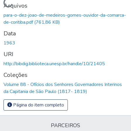
Carregando...
Arquivos
para-o-dez-joao-de-medeiros-gomes-ouvidor-da-comarca-
de-coritiba.pdf
(761,86 KB)
Data
1963
URI
http://bibdig.biblioteca.unesp.br/handle/10/21405
Coleções
Volume 88 - Ofícios dos Senhores Governadores Interinos
da Capitania de São Paulo (1817- 1819)
Página do item completo
PARCEIROS