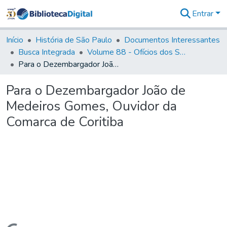
Entrar
Comunidades
&
Início
História de São Paulo
Documentos Interessantes
Coleções
Busca Integrada
Volume 88 - Ofícios dos Senhores Governadores Interinos da Capitania de São Paulo (1817- 1819)
Tudo na
Para o Dezembargador João de Medeiros Gomes, Ouvidor da Comarca de Coritiba
Biblioteca
Digital
Para o Dezembargador João de
Estatísticas
Medeiros Gomes, Ouvidor da
Comarca de Coritiba