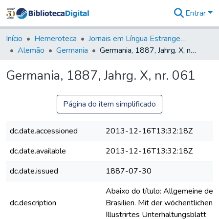
Entrar
Comunidades
&
Início
Hemeroteca
Jornais em Língua Estrangeira
Coleções
Alemão
Germania
Germania, 1887, Jahrg. X, nr. 061
Tudo na
Biblioteca
Germania, 1887, Jahrg. X, nr. 061
Digital
Estatísticas
Página do item simplificado
dc.date.accessioned
2013-12-16T13:32:18Z
dc.date.available
2013-12-16T13:32:18Z
dc.date.issued
1887-07-30
Abaixo do título: Allgemeine deut
dc.description
Brasilien. Mit der wöchentlichen B
Illustrirtes Unterhaltungsblatt