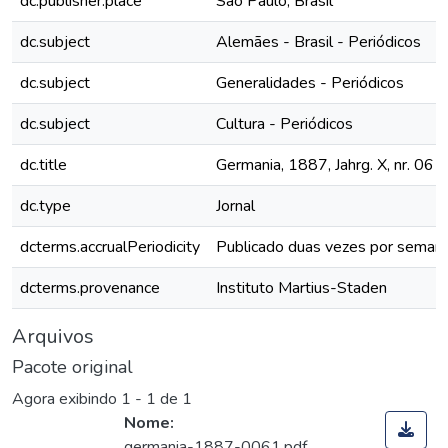
dc.publisher.place
São Paulo, Brasil
dc.subject
Alemães - Brasil - Periódicos
dc.subject
Generalidades - Periódicos
dc.subject
Cultura - Periódicos
dc.title
Germania, 1887, Jahrg. X, nr. 061
dc.type
Jornal
dcterms.accrualPeriodicity
Publicado duas vezes por seman
dcterms.provenance
Instituto Martius-Staden
Arquivos
Pacote original
Agora exibindo
1 - 1 de 1
Nome:
germania-1887-0061.pdf