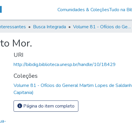
Comunidades & Coleções
Tudo na Bib
nteressantes
Busca Integrada
Volume 81 - Ofícios do General Martim Lopes de Saldanha (Governador da Capitania)
to Mor.
URI
http://bibdig.biblioteca.unesp.br/handle/10/18429
Coleções
Volume 81 - Ofícios do General Martim Lopes de Saldanh
Capitania)
Página do item completo
ua-