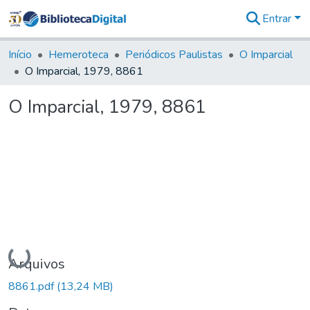
Entrar
Comunidades
&
Início
Hemeroteca
Periódicos Paulistas
O Imparcial
Coleções
O Imparcial, 1979, 8861
Tudo na
Biblioteca
O Imparcial, 1979, 8861
Digital
Estatísticas
Carregando...
Arquivos
8861.pdf
(13,24 MB)