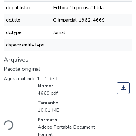
dc.publisher
Editora "Imprensa" Ltda
dc.title
O Imparcial, 1962, 4669
dc.type
Jornal
dspace.entity.type
Arquivos
Pacote original
Agora exibindo
1 - 1 de 1
Nome:
4669.pdf
Tamanho:
10,01 MB
Formato:
ndo...
Adobe Portable Document
Format