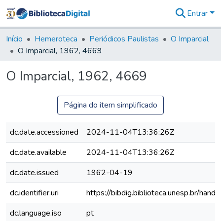
Entrar
Comunidades
&
Início
Hemeroteca
Periódicos Paulistas
O Imparcial
Coleções
O Imparcial, 1962, 4669
Tudo na
Biblioteca
O Imparcial, 1962, 4669
Digital
Estatísticas
Página do item simplificado
dc.date.accessioned
2024-11-04T13:36:26Z
dc.date.available
2024-11-04T13:36:26Z
dc.date.issued
1962-04-19
dc.identifier.uri
https://bibdig.biblioteca.unesp.br/han
dc.language.iso
pt