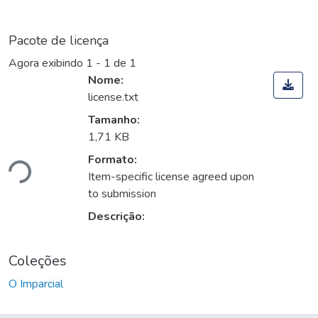
Pacote de licença
Agora exibindo
1 - 1 de 1
Nome:
license.txt
Tamanho:
1,71 KB
Formato:
ndo...
Item-specific license agreed upon
to submission
Descrição:
Coleções
O Imparcial