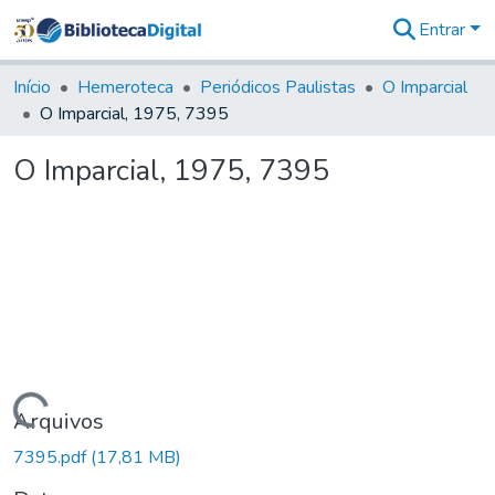
Entrar
Comunidades
&
Início
Hemeroteca
Periódicos Paulistas
O Imparcial
Coleções
O Imparcial, 1975, 7395
Tudo na
Biblioteca
O Imparcial, 1975, 7395
Digital
Estatísticas
Carregando...
Arquivos
7395.pdf
(17,81 MB)