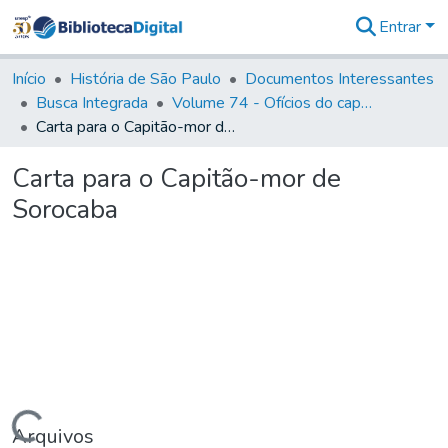
Entrar
Comunidades
&
Início
História de São Paulo
Documentos Interessantes
Coleções
Busca Integrada
Volume 74 - Ofícios do capitão General Martim Lopes Lobo de Saldanha às Câmaras e Comandantes da Capitania (1775)
Tudo na
Carta para o Capitão-mor de Sorocaba
Biblioteca
Digital
Carta para o Capitão-mor de
Estatísticas
Sorocaba
Arquivos