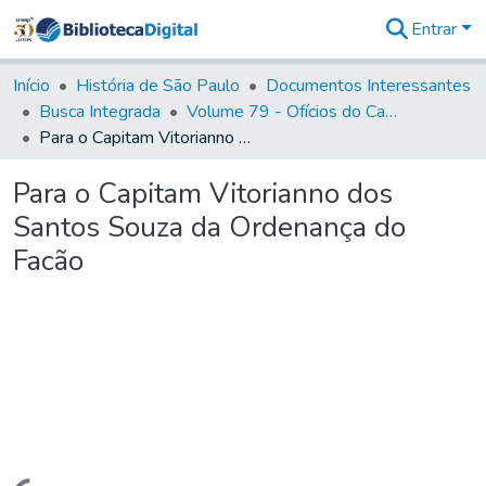
Entrar
Comunidades
&
Início
História de São Paulo
Documentos Interessantes
Coleções
Busca Integrada
Volume 79 - Ofícios do Capitão General Martim Lopes Lobo de Saldanha (1777)
Tudo na
Para o Capitam Vitorianno dos Santos Souza da Ordenança do Facão
Biblioteca
Digital
Para o Capitam Vitorianno dos
Estatísticas
Santos Souza da Ordenança do
Facão