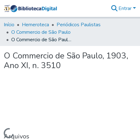
Entrar
Comunidades
&
Início
Hemeroteca
Periódicos Paulistas
Coleções
O Commercio de São Paulo
Tudo na
O Commercio de São Paulo, 1903, Ano XI, n. 3510
Biblioteca
Digital
O Commercio de São Paulo, 1903,
Estatísticas
Ano XI, n. 3510
Carregando...
Arquivos