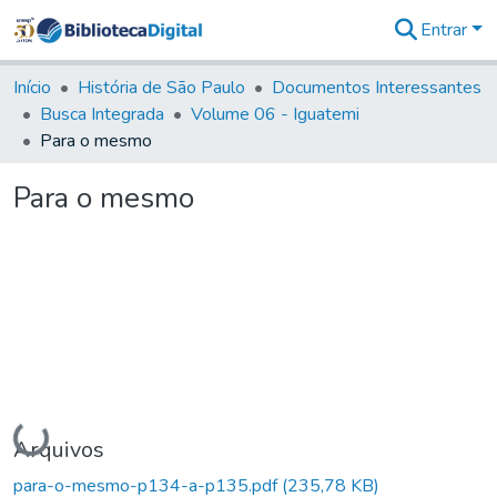
Entrar
Comunidades
&
Início
História de São Paulo
Documentos Interessantes
Coleções
Busca Integrada
Volume 06 - Iguatemi
Tudo na
Para o mesmo
Biblioteca
Digital
Para o mesmo
Estatísticas
Carregando...
Arquivos
para-o-mesmo-p134-a-p135.pdf
(235,78 KB)