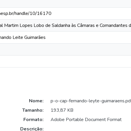
.unesp.br/handle/10/16170
ral Martim Lopes Lobo de Saldanha às Câmaras e Comandantes d
rnando Leite Guimarães
Nome:
p-o-cap-fernando-leyte-guimaraens.pd
Tamanho:
193,87 KB
Formato:
Adobe Portable Document Format
Descrição: