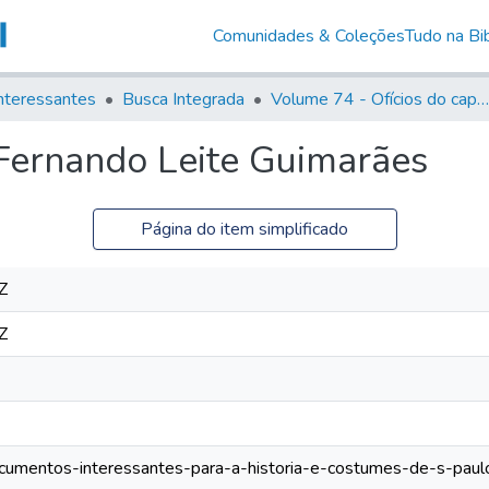
Comunidades & Coleções
Tudo na Bib
nteressantes
Busca Integrada
Volume 74 - Ofícios do capitão General Martim Lopes Lobo de Saldanha às Câmaras e Comandantes da Capitania (1775)
 Fernando Leite Guimarães
Página do item simplificado
Z
Z
documentos-interessantes-para-a-historia-e-costumes-de-s-paulo