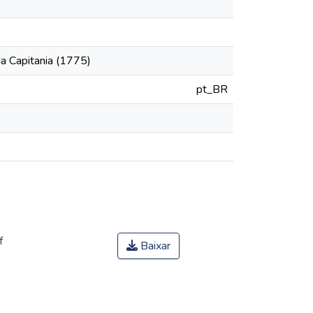
a Capitania (1775)
pt_BR
f
Baixar