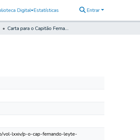
lioteca Digital
Estatísticas
Entrar
Carta para o Capitão Fernando Leite Guimarães
/vol-lxxiv/p-o-cap-fernando-leyte-