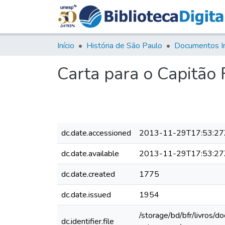
Início
História de São Paulo
Documentos I
Carta para o Capitão
dc.date.accessioned
2013-11-29T17:53:27
dc.date.available
2013-11-29T17:53:27
dc.date.created
1775
dc.date.issued
1954
/storage/bd/bfr/livros/
dc.identifier.file