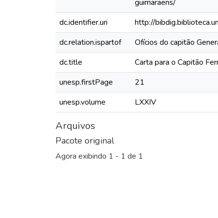
guimaraens/
dc.identifier.uri
http://bibdig.biblioteca
dc.relation.ispartof
Ofícios do capitão Gene
dc.title
Carta para o Capitão Fe
unesp.firstPage
21
unesp.volume
LXXIV
Arquivos
Pacote original
Agora exibindo
1 - 1 de 1