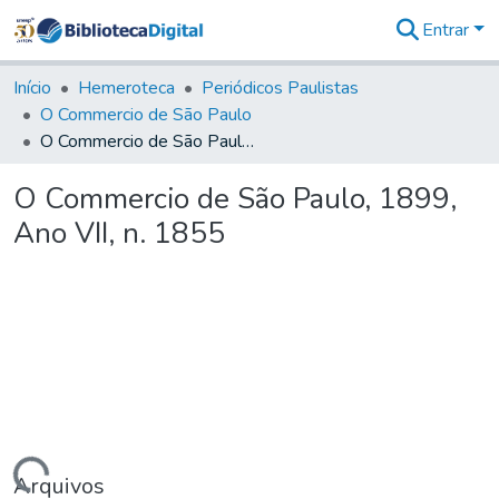
Entrar
Comunidades
&
Início
Hemeroteca
Periódicos Paulistas
Coleções
O Commercio de São Paulo
Tudo na
O Commercio de São Paulo, 1899, Ano VII, n. 1855
Biblioteca
Digital
O Commercio de São Paulo, 1899,
Estatísticas
Ano VII, n. 1855
Arquivos