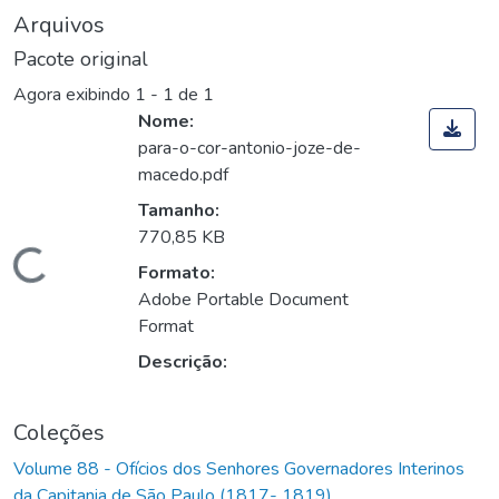
Arquivos
Pacote original
Agora exibindo
1 - 1 de 1
Nome:
para-o-cor-antonio-joze-de-
macedo.pdf
Tamanho:
770,85 KB
Carregando...
Formato:
Adobe Portable Document
Format
Descrição:
Coleções
Volume 88 - Ofícios dos Senhores Governadores Interinos
da Capitania de São Paulo (1817- 1819)