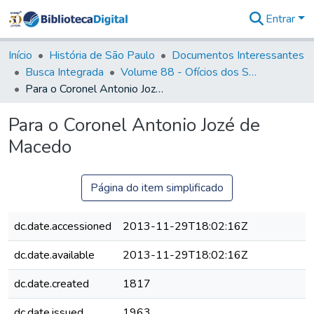
Entrar
Comunidades
&
Início
História de São Paulo
Documentos Interessantes
Coleções
Busca Integrada
Volume 88 - Ofícios dos Senhores Governadores Interinos da Capitania de São Paulo (1817- 1819)
Tudo na
Para o Coronel Antonio Jozé de Macedo
Biblioteca
Digital
Para o Coronel Antonio Jozé de
Estatísticas
Macedo
Página do item simplificado
dc.date.accessioned
2013-11-29T18:02:16Z
dc.date.available
2013-11-29T18:02:16Z
dc.date.created
1817
dc.date.issued
1963