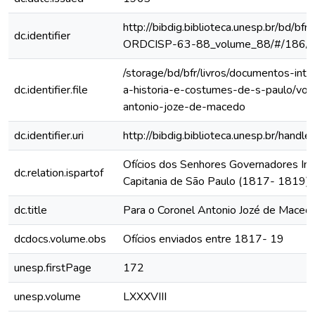
http://bibdig.biblioteca.unesp.br/bd/bf
dc.identifier
ORDCISP-63-88_volume_88/#/186/
/storage/bd/bfr/livros/documentos-int
dc.identifier.file
a-historia-e-costumes-de-s-paulo/vol
antonio-joze-de-macedo
dc.identifier.uri
http://bibdig.biblioteca.unesp.br/hand
Ofícios dos Senhores Governadores Int
dc.relation.ispartof
Capitania de São Paulo (1817- 1819)
dc.title
Para o Coronel Antonio Jozé de Maced
dcdocs.volume.obs
Ofícios enviados entre 1817- 19
unesp.firstPage
172
unesp.volume
LXXXVIII