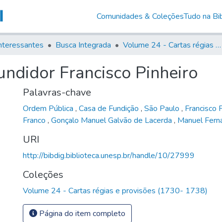
Comunidades & Coleções
Tudo na Bib
nteressantes
Busca Integrada
Volume 24 - Cartas régias e provisões (1730- 1738)
undidor Francisco Pinheiro
Palavras-chave
Ordem Pública
,
Casa de Fundição
,
São Paulo
,
Francisco 
Franco
,
Gonçalo Manuel Galvão de Lacerda
,
Manuel Fern
URI
http://bibdig.biblioteca.unesp.br/handle/10/27999
Coleções
Volume 24 - Cartas régias e provisões (1730- 1738)
Página do item completo