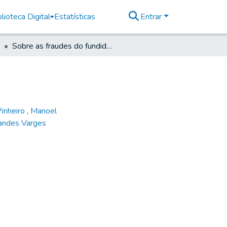
lioteca Digital
Estatísticas
Entrar
Sobre as fraudes do fundidor Francisco Pinheiro
Pinheiro
,
Manoel
andes Varges