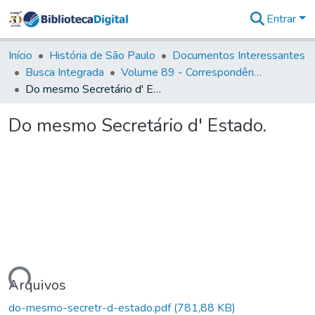
Entrar
Comunidades
&
Início
História de São Paulo
Documentos Interessantes
Coleções
Busca Integrada
Volume 89 - Correspondência do então Governador e Capitão General de São Paulo, Antonio Manoel de Mello Castro (1797-1802)
Tudo na
Do mesmo Secretário d' Estado.
Biblioteca
Digital
Do mesmo Secretário d' Estado.
Estatísticas
egando...
Arquivos
do-mesmo-secretr-d-estado.pdf
(781,88 KB)