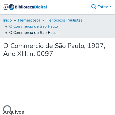
Entrar
Comunidades
&
Início
Hemeroteca
Periódicos Paulistas
Coleções
O Commercio de São Paulo
Tudo na
O Commercio de São Paulo, 1907, Ano XIII, n. 0097
Biblioteca
Digital
O Commercio de São Paulo, 1907,
Estatísticas
Ano XIII, n. 0097
Arquivos