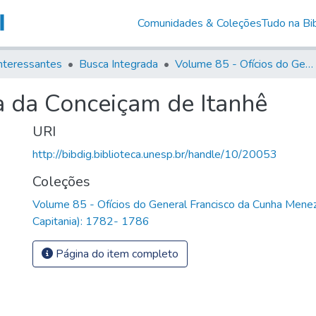
Comunidades & Coleções
Tudo na Bib
nteressantes
Busca Integrada
Volume 85 - Ofícios do General Francisco da Cunha Menezes (Governador da Capitania): 1782- 1786
a da Conceiçam de Itanhê
URI
http://bibdig.biblioteca.unesp.br/handle/10/20053
Coleções
Volume 85 - Ofícios do General Francisco da Cunha Mene
Capitania): 1782- 1786
Página do item completo