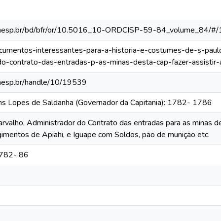
ca.unesp.br/bd/bfr/or/10.5016_10-ORDCISP-59-84_volume_84/#/
documentos-interessantes-para-a-historia-e-costumes-de-s-paul
-do-contrato-das-entradas-p-as-minas-desta-cap-fazer-assisti
.unesp.br/handle/10/19539
ins Lopes de Saldanha (Governador da Capitania): 1782- 1786
arvalho, Administrador do Contrato das entradas para as minas des
mentos de Apiahi, e Iguape com Soldos, pão de munição etc.
1782- 86