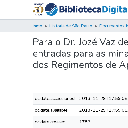
Início
História de São Paulo
Documentos I
Para o Dr. Jozé Vaz d
entradas para as mina
dos Regimentos de Ap
dc.date.accessioned
2013-11-29T17:59:05
dc.date.available
2013-11-29T17:59:05
dc.date.created
1782