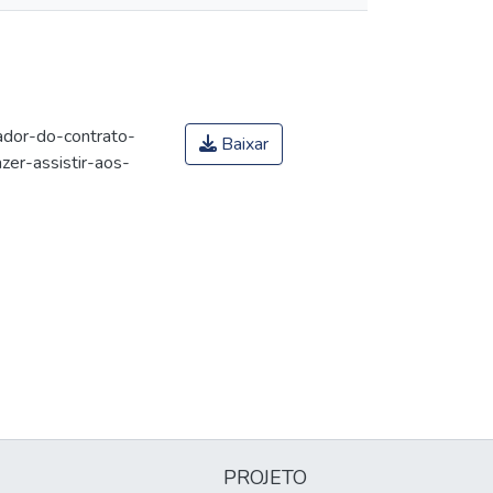
ador-do-contrato-
Baixar
er-assistir-aos-
PROJETO