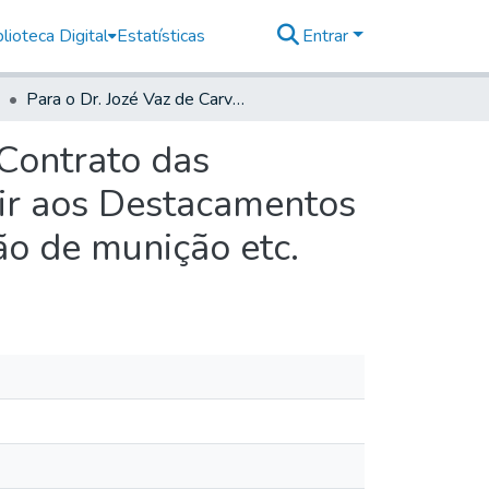
lioteca Digital
Estatísticas
Entrar
Para o Dr. Jozé Vaz de Carvalho, Administrador do Contrato das entradas para as minas desta Capitania fazer assistir aos Destacamentos dos Regimentos de Apiahi, e Iguape com Soldos, pão de munição etc.
 Contrato das
tir aos Destacamentos
ão de munição etc.