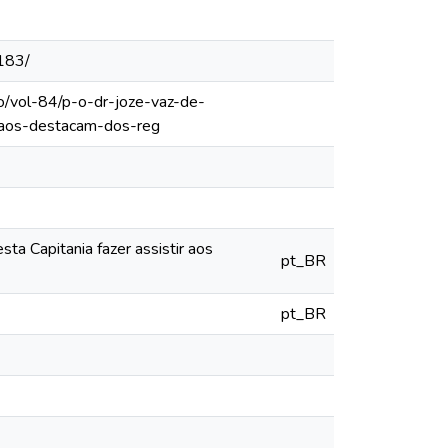
183/
o/vol-84/p-o-dr-joze-vaz-de-
r-aos-destacam-dos-reg
ta Capitania fazer assistir aos
pt_BR
pt_BR