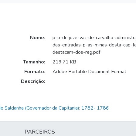
Nome:
p-o-dr-joze-vaz-de-carvalho-administr
das-entradas-p-as-minas-desta-cap-faz
destacam-dos-reg.pdf
Tamanho:
219,71 KB
Formato:
Adobe Portable Document Format
Descrição:
de Saldanha (Governador da Capitania): 1782- 1786
PARCEIROS