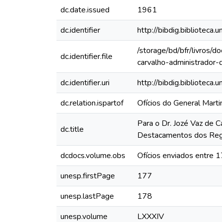
dc.date.issued
1961
dc.identifier
http://bibdig.bibliote
/storage/bd/bfr/livros/
dc.identifier.file
carvalho-administrador
dc.identifier.uri
http://bibdig.biblioteca
dc.relation.ispartof
Ofícios do General Mart
Para o Dr. Jozé Vaz de C
dc.title
Destacamentos dos Regi
dcdocs.volume.obs
Ofícios enviados entre 
unesp.firstPage
177
unesp.lastPage
178
unesp.volume
LXXXIV