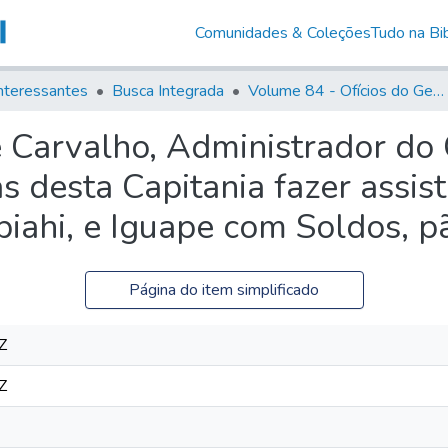
Comunidades & Coleções
Tudo na Bib
nteressantes
Busca Integrada
Volume 84 - Ofícios do General Martins Lopes de Saldanha (Governador da Capitania): 1782- 1786
e Carvalho, Administrador do
s desta Capitania fazer assis
iahi, e Iguape com Soldos, p
Página do item simplificado
Z
Z