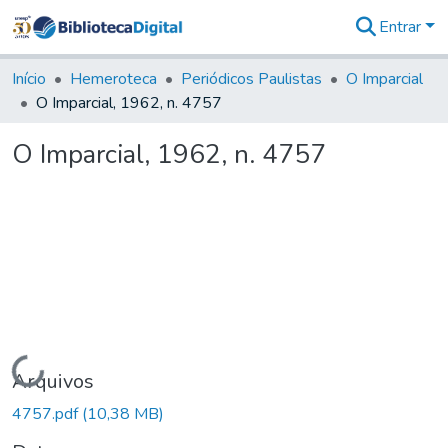
Entrar
Comunidades
&
Início
Hemeroteca
Periódicos Paulistas
O Imparcial
Coleções
O Imparcial, 1962, n. 4757
Tudo na
Biblioteca
O Imparcial, 1962, n. 4757
Digital
Estatísticas
Carregando...
Arquivos
4757.pdf
(10,38 MB)