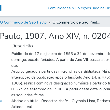
Comunidades & Coleções
Tudo na Bib
O Commercio de São Paulo
O Commercio de São Paulo, 1907, Ano XIV, n. 0204
aulo, 1907, Ano XIV, n. 020
Descrição
Publicado de 17 de janeiro de 1893 a 31 de dezembro d
domingo, exceto feriados. A partir do Ano VII, passa a se
dias
Arquivo gerado a partir das microfichas da Biblioteca Már
Interrupção da publicação após o fascículo Ano 14, n. 476
1906), reinicia com nova designação numérica a partir do f
01 (25 de setembro de 1906). A partir desta data, o jornal
às segundas-feiras
)
Abaixo do título : Redactor-chefe - Olympio Lima, Redacto
Arlindo Leal