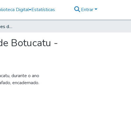
lioteca Digital
Estatísticas
Entrar
Relatório das Atividades da Estação Experimental de Botucatu - Relativo ao Exercício de 1946.
de Botucatu -
catu, durante o ano
afado, encadernado.