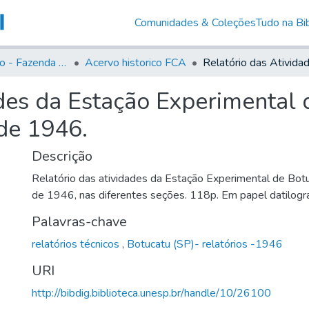
Comunidades & Coleções
Tudo na Bib
Acervo Histório - Fazenda Lageado
Acervo historico FCA
des da Estação Experimental 
 de 1946.
Descrição
Relatório das atividades da Estação Experimental de Botu
de 1946, nas diferentes seções. 118p. Em papel datilogr
Palavras-chave
relatórios técnicos
,
Botucatu (SP)- relatórios -1946
URI
http://bibdig.biblioteca.unesp.br/handle/10/26100