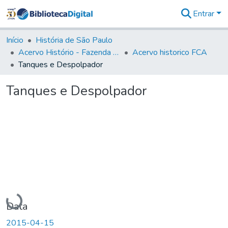
Entrar
Comunidades
&
Início
História de São Paulo
Coleções
Acervo Histório - Fazenda Lageado
Acervo historico FCA
Tudo na
Tanques e Despolpador
Biblioteca
Digital
Tanques e Despolpador
Estatísticas
Carregando...
Data
2015-04-15