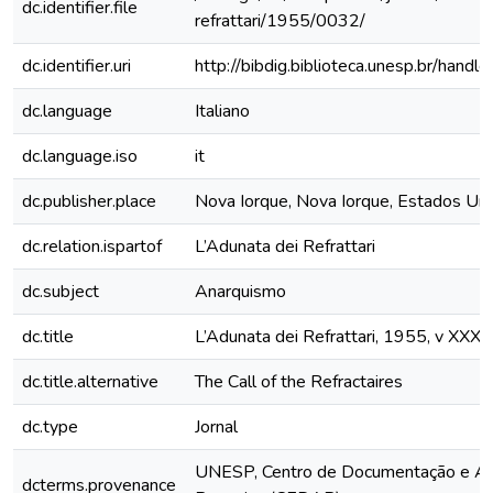
dc.identifier.file
refrattari/1955/0032/
dc.identifier.uri
http://bibdig.biblioteca.unesp.br/hand
dc.language
Italiano
dc.language.iso
it
dc.publisher.place
Nova Iorque, Nova Iorque, Estados Un
dc.relation.ispartof
L’Adunata dei Refrattari
dc.subject
Anarquismo
dc.title
L’Adunata dei Refrattari, 1955, v XXXI
dc.title.alternative
The Call of the Refractaires
dc.type
Jornal
UNESP, Centro de Documentação e Ap
dcterms.provenance