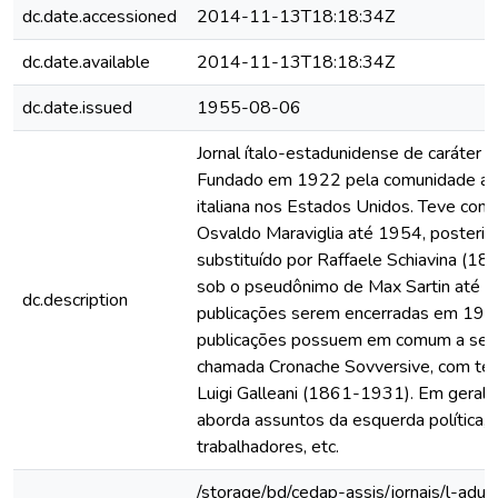
dc.date.accessioned
2014-11-13T18:18:34Z
dc.date.available
2014-11-13T18:18:34Z
dc.date.issued
1955-08-06
Jornal ítalo-estadunidense de caráter a
Fundado em 1922 pela comunidade an
italiana nos Estados Unidos. Teve como
Osvaldo Maraviglia até 1954, posteri
substituído por Raffaele Schiavina (1
sob o pseudônimo de Max Sartin até a
dc.description
publicações serem encerradas em 197
publicações possuem em comum a seç
chamada Cronache Sovversive, com te
Luigi Galleani (1861-1931). Em geral, 
aborda assuntos da esquerda política, 
trabalhadores, etc.
/storage/bd/cedap-assis/jornais/l-adun