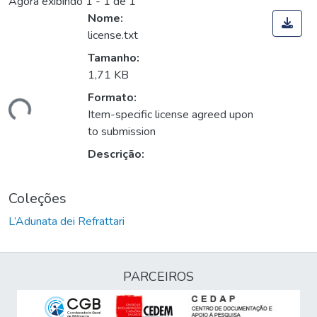
Agora exibindo
1 - 1 de 1
Nome:
license.txt
Tamanho:
1,71 KB
Formato:
gando...
Item-specific license agreed upon
to submission
Descrição:
Coleções
L’Adunata dei Refrattari
PARCEIROS