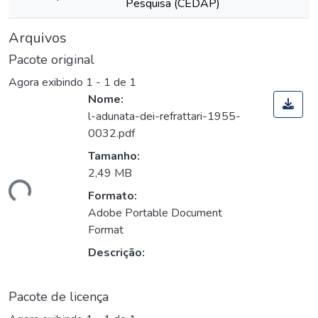
Pesquisa (CEDAP)
Arquivos
Pacote original
Agora exibindo
1 - 1 de 1
Nome:
l-adunata-dei-refrattari-1955-
0032.pdf
Tamanho:
2,49 MB
gando...
Formato:
Adobe Portable Document
Format
Descrição:
Pacote de licença