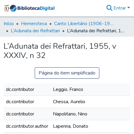
Entrar
Comunidades
&
Início
Hemeroteca
Canto Libertário (1906-1995)
Coleções
L’Adunata dei Refrattari
L’Adunata dei Refrattari, 1955, v XXXIV, n 32
Tudo na
Biblioteca
L’Adunata dei Refrattari, 1955, v
Digital
XXXIV, n 32
Estatísticas
Página do item simplificado
dc.contributor
Leggio, Franco
dc.contributor
Chessa, Aurelio
dc.contributor
Napolitano, Nino
dc.contributor.author
Lapenna, Donato