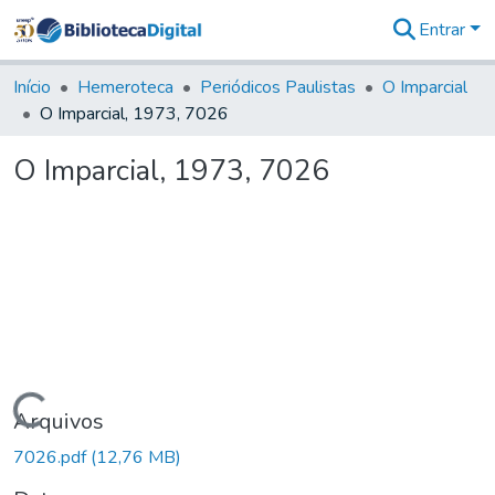
Entrar
Comunidades
&
Início
Hemeroteca
Periódicos Paulistas
O Imparcial
Coleções
O Imparcial, 1973, 7026
Tudo na
Biblioteca
O Imparcial, 1973, 7026
Digital
Estatísticas
Carregando...
Arquivos
7026.pdf
(12,76 MB)