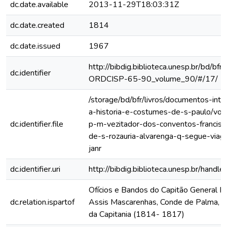
dc.date.available
2013-11-29T18:03:31Z
dc.date.created
1814
dc.date.issued
1967
http://bibdig.biblioteca.unesp.br/bd/bf
dc.identifier
ORDCISP-65-90_volume_90/#/17/
/storage/bd/bfr/livros/documentos-int
a-historia-e-costumes-de-s-paulo/vol-
dc.identifier.file
p-m-vezitador-dos-conventos-francisca
de-s-rozauria-alvarenga-q-segue-via
janr
dc.identifier.uri
http://bibdig.biblioteca.unesp.br/hand
Ofícios e Bandos do Capitão General Fr
dc.relation.ispartof
Assis Mascarenhas, Conde de Palma, ao
da Capitania (1814- 1817)