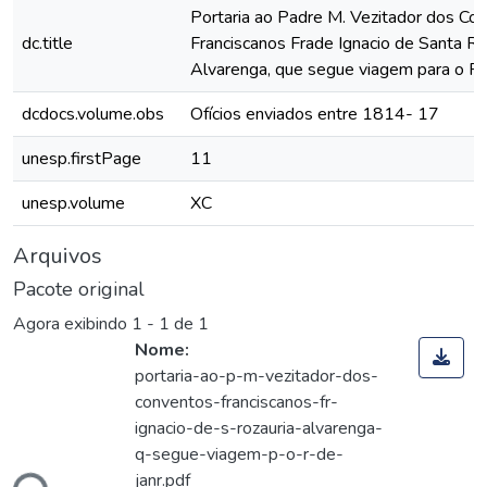
Portaria ao Padre M. Vezitador dos Co
dc.title
Franciscanos Frade Ignacio de Santa Ro
Alvarenga, que segue viagem para o Rio
dcdocs.volume.obs
Ofícios enviados entre 1814- 17
unesp.firstPage
11
unesp.volume
XC
Arquivos
Pacote original
Agora exibindo
1 - 1 de 1
Nome:
portaria-ao-p-m-vezitador-dos-
conventos-franciscanos-fr-
ignacio-de-s-rozauria-alvarenga-
q-segue-viagem-p-o-r-de-
janr.pdf