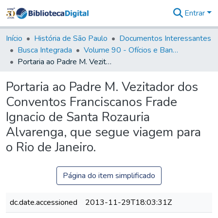
Entrar
Comunidades
&
Início
História de São Paulo
Documentos Interessantes
Coleções
Busca Integrada
Volume 90 - Ofícios e Bandos do Capitão General, Conde de Palma, aos funcionários da Capitania (1814- 1817)
Tudo na
Portaria ao Padre M. Vezitador dos Conventos Franciscanos Frade Ignacio de Santa Rozauria Alvarenga, que segue viagem para o Rio de Janeiro.
Biblioteca
Digital
Portaria ao Padre M. Vezitador dos
Estatísticas
Conventos Franciscanos Frade
Ignacio de Santa Rozauria
Alvarenga, que segue viagem para
o Rio de Janeiro.
Página do item simplificado
dc.date.accessioned
2013-11-29T18:03:31Z